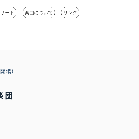
ンサート
楽団について
リンク
5開場）
楽団