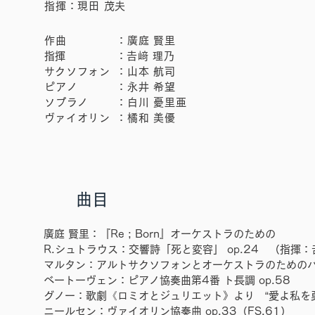
​指揮：現田 茂夫
作曲
：廣庭 賢里
𠮷﨑
​指揮
​：
理乃
​サクソフォン
：山本 航司
ピアノ
：永井 希望
ソプラノ
：白川 憂里亜
​ヴァイオリン
​：橘和 美優
曲目
廣庭 賢里：『Re ; Born』オーケストラのための
R.シュトラウス：交響詩「死と変容」 op.24 （指揮：
​マルタン：アルトサクソフォンとオーケストラのための
ベートーヴェン：ピアノ協奏曲第4番 ト長調 op.58
グノー：歌劇《ロミオとジュリエット》より “愛よ私を
ニールセン：ヴァイオリン協奏曲 op.
33（FS.61）