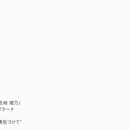
𠮷﨑
理乃
）
バラード
勇気づけて”