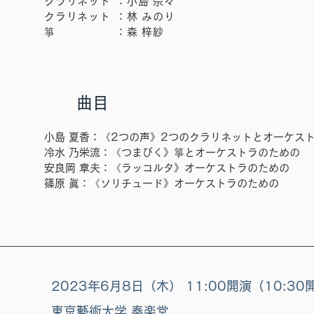
クラリネット
：小島 奈々
クラリネット
：林 みのり
​箏
​：森 梓紗
曲目
小島 夏香：《2つの声》2つのクラリネットとオーケス
冷水 乃栄流：《つまびく》箏とオーケストラのための
安良岡 章夫：《ラッコルタ》オーケストラのための
篠原 眞：《ソリチュード》オーケストラのための
​2023年6月8日（木） 11:00開演（10:30
東京藝術大学 奏楽堂