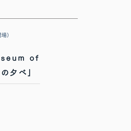
開場）
seum of
音楽の夕べ」